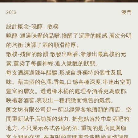
2016
澳門
設計概念-曉醇 . 散樸
曉醇-通過味覺的品嚐,換醒了沉睡的觸感,層次分明
的均衡,演譯了酒的順滑醇厚。
散樸-殘留的餘韻,散發出幽香,漸滲出最真樸的元
素,薰染了每個神經,進入微醺的狀態。
每支酒經過陳年醖釀,形成自身獨特的個性及風
味。藉由酒的色澤,香氣,口感各種深度,串連出空間
豐富的層次。透過橡木桶的處理令酒香更為馥郁,
映襯著酒窖,表現出一種精緻而懷舊的氣氛。
朗文坊有限公司是一所以經營各地酒類的商店。空
間重新賦予店舖新的魅力, 把焦點落於中島酒吧的
地方, 不只展示各式各樣的酒, 重視的是店員與顧
客之間的交流, 在有限的空間裏營造時尚具情調氛