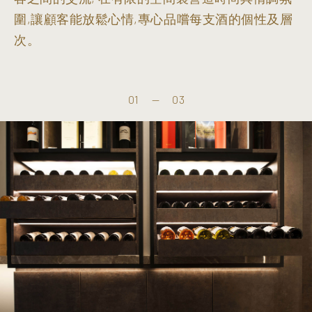
圍,讓顧客能放鬆心情,專心品嚐每支酒的個性及層
次。
01
—
03