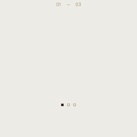
01
—
03