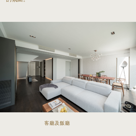
客廳及飯廳