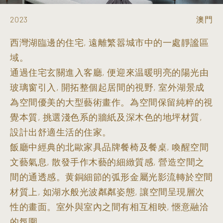
2023
澳門
西灣湖臨邊的住宅, 遠離繁嚣城市中的一處靜謐區
域。
通過住宅玄關進入客廳, 便迎來温暖明亮的陽光由
玻璃窗引入, 開拓整個起居間的視野, 室外湖景成
為空間優美的大型藝術畫作。為空間保留純粹的視
覺本質, 挑選淺色系的牆紙及深木色的地坪材質,
設計出舒適生活的住家。
飯廳中經典的北歐家具品牌餐椅及餐桌, 喚醒空間
文藝氣息, 散發手作木藝的細緻質感, 營造空間之
間的通透感。黄銅細節的弧形金屬光影流轉於空間
材質上, 如湖水般光波粼粼姿態, 讓空間呈現層次
性的畫面。室外與室內之間有相互相映, 愜意融洽
的氛圍。