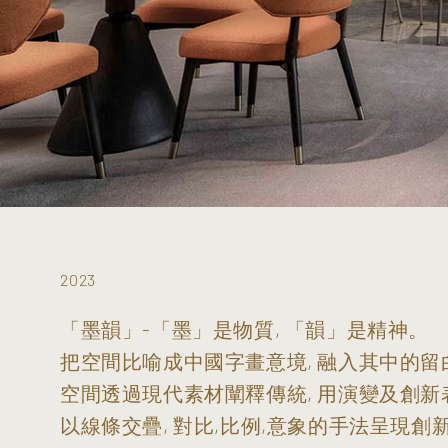
2023
「墨韻」-「墨」是物質, 「韻」是精神。
把空間比喻成中國字畫意境, 融入其中的留白
空間透過現代素材闡釋傳統, 用演變及創新
以線條交疊, 對比,比例,意象的手法呈現