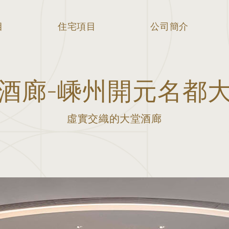
目
住宅項目
公司簡介
酒廊-嵊州開元名都
虛實交織的大堂酒廊