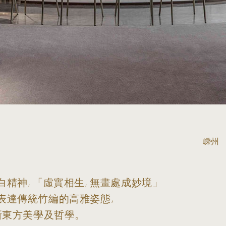
嵊州
精神, 「虛實相生, 無畫處成妙境」
表達傳統竹編的高雅姿態,
創新東方美學及哲學。